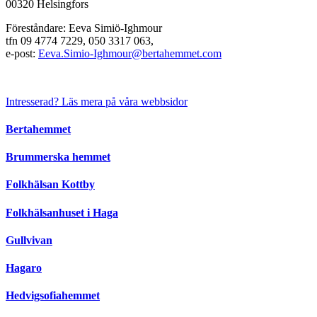
00320 Helsingfors
Föreståndare: Eeva Simiö-Ighmour
tfn 09 4774 7229, 050 3317 063,
e-post:
Eeva.Simio-Ighmour@bertahemmet.com
Intresserad? Läs mera på våra webbsidor
Primärt
Bertahemmet
sidofält
Brummerska hemmet
Folkhälsan Kottby
Folkhälsanhuset i Haga
Gullvivan
Hagaro
Hedvigsofiahemmet