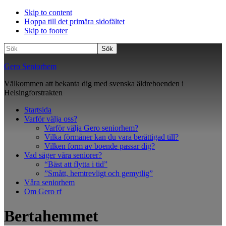
Skip to content
Hoppa till det primära sidofältet
Skip to footer
Sök
Gero Seniorhem
Välkommen att bekanta dig med svenska äldreboenden i
Helsingforstrakten
Startsida
Varför välja oss?
Varför välja Gero seniorhem?
Vilka förmåner kan du vara berättigad till?
Vilken form av boende passar dig?
Vad säger våra seniorer?
“Bäst att flytta i tid”
”Smått, hemtrevligt och gemytlig”
Våra seniorhem
Om Gero rf
Bertahemmet